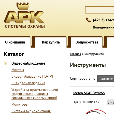
(4212)
734-7
Понедельник 
О компании
Как купить
Вопрос-ответ
Каталог
Главная
Инструменты
Видеонаблюдение
Инструменты
Монтаж
Видеонаблюдение HD-TVI
Сортировать по:
названию
IP-видеонаблюдение
Устройства приема-передачи
Тестер SKAT-BatTeSS
видеосигнала , защиты
сигнальных / силовых линий
Арт. УТ000006423
В н
Мониторы
Системы аудиоконтроля