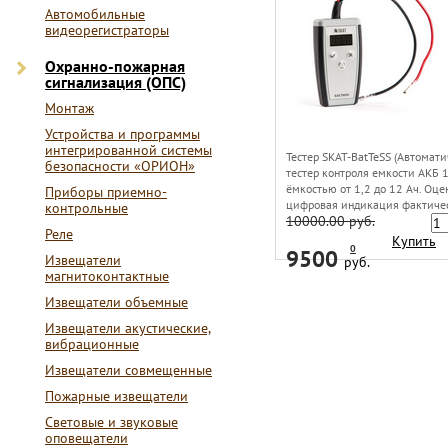
Автомобильные
видеорегистраторы
Охранно-пожарная
сигнализация (ОПС)
Монтаж
Устройства и программы
интегрированной системы
Тестер SKAT-BatTeSS (Автомат
безопасности «ОРИОН»
тестер контроля емкости АКБ 
ёмкостью от 1,2 до 12 Ач. Оце
Приборы приемно-
цифровая индикация фактиче
контрольные
10000.00 руб.
емкости АКБ. Быстрая оценка 
Реле
АКБ (около 15 сек). Эргономи
Купить
0
9500
корпус. 3 режима измерений
Извещатели
руб.
(автоматический, ручной и
магнитоконтактные
пользовательский). Сохранени
Извещатели объемные
настроек и режимов работы.
Пользовательские калибровки
Извещатели акустические,
вибрационные
Извещатели совмещенные
Пожарные извещатели
Световые и звуковые
оповещатели