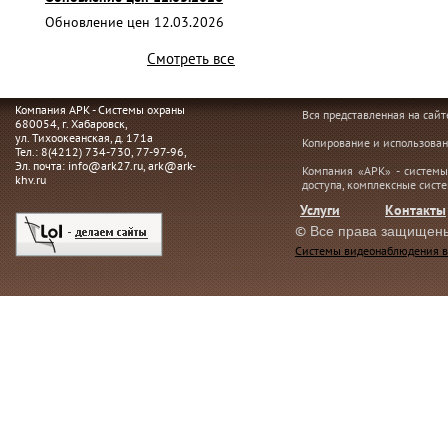
Обновление цен 12.03.2026
Смотреть все
Компания АРК - Системы охраны
Вся представленная на сай
680054
, г.
Хабаровск,
ул. Тихоокеанская, д. 171а
Копирование и использован
Тел.:
8(4212) 734-730
,
77-97-96
,
Эл. почта:
info@ark27.ru
,
ark@ark-
Компания «АРК» - системы
khv.ru
доступа, комплексные сист
Услуги
Контакты
©
Все права защищен
Системы видеонаблюдения в