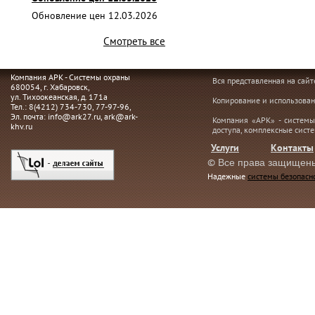
Обновление цен 12.03.2026
Смотреть все
Компания АРК - Системы охраны
Вся представленная на сай
680054
, г.
Хабаровск,
ул. Тихоокеанская, д. 171а
Копирование и использован
Тел.:
8(4212) 734-730
,
77-97-96
,
Эл. почта:
info@ark27.ru
,
ark@ark-
Компания «АРК» - системы
khv.ru
доступа, комплексные сист
Услуги
Контакты
©
Все права защищен
Надежные
системы безопасн