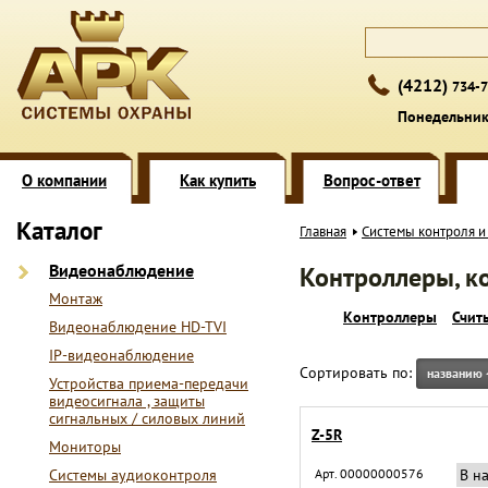
(4212)
734-7
Понедельник 
О компании
Как купить
Вопрос-ответ
Каталог
Главная
Системы контроля и
Видеонаблюдение
Контроллеры, к
Монтаж
Контроллеры
Счит
Видеонаблюдение HD-TVI
IP-видеонаблюдение
Сортировать по:
названию
Устройства приема-передачи
видеосигнала , защиты
сигнальных / силовых линий
Z-5R
Мониторы
Системы аудиоконтроля
Арт. 00000000576
В н