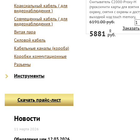
Считыватель С2000-Proxy-Н
Коаксиальный кабель ( для
(проксимити карты для взятия
видеонаблюдения )
охрану, снятия с охраны и дост
выходной код touch memory,
Совмещенный кабель ( для
6191.00 руб.
накладной)
видеонаблюдения )
Заказать
0
Витая пара
5881
руб.
Силовой кабель
Кабельные каналы (короба)
Коробки коммутационные
Разъемы
Инструменты
Скачать прайс-лист
Новости
11 марта 2026
Обновление цен 12.03.2026