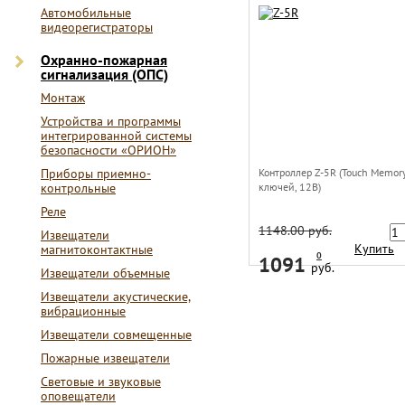
Автомобильные
видеорегистраторы
Охранно-пожарная
сигнализация (ОПС)
Монтаж
Устройства и программы
интегрированной системы
безопасности «ОРИОН»
Приборы приемно-
Контроллер Z-5R (Touch Memor
контрольные
ключей, 12В)
Реле
1148.00 руб.
Извещатели
Купить
магнитоконтактные
0
1091
руб.
Извещатели объемные
Извещатели акустические,
вибрационные
Извещатели совмещенные
Пожарные извещатели
Световые и звуковые
оповещатели