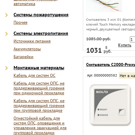
автоматика
Системы пожаротушения
Считыватель 3 исп. 01 (Контак
Прочее
ключей Touch Memory накладн
черный, двухцветный светодио
Системы электропитания
1085.00 руб.
Источники питания
Купить
0
1031
Аккумуляторы
руб.
Батарейки
Считыватель С2000-Prox
Монтажные материалы
Кабель для систем ОС
Арт. 00000000582
Нет в н
Кабель для систем ОПС, не
поддерживающий горения
при одиночной прокладке
Кабель для систем ОПС, не
поддерживающий горения
при групповой прокладке
Огнестойкий кабель для
систем ОПС, оповещения и
управления эвакуацией для
групповой прокладки