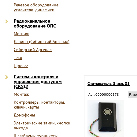
Речевое оборудование,
усилители, динамики
Радиоканальное
оборудование ОПС
Монтаж
Лавина (Сибирский Арсенал)
Сибирский Арсенал
Теко
Прочее
Системы контроля и
управления доступом
Считыватель 3 исп. 01
(СКУД)
Монтаж
Арт. 00000000578
В н
Контроллеры, контакторы,
ключи, карты
Домофоны
Электрические замки, кнопки
выхода
Шлагбаумы, турникеты,