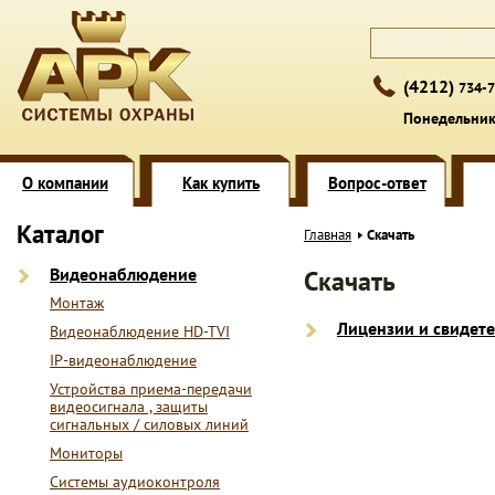
(4212)
734-7
Понедельник 
О компании
Как купить
Вопрос-ответ
Каталог
Главная
Скачать
Видеонаблюдение
Скачать
Монтаж
Лицензии и свидете
Видеонаблюдение HD-TVI
IP-видеонаблюдение
Устройства приема-передачи
видеосигнала , защиты
сигнальных / силовых линий
Мониторы
Системы аудиоконтроля