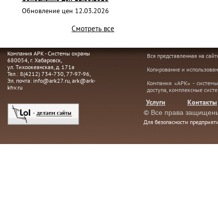
Обновление цен 12.03.2026
Смотреть все
Компания АРК - Системы охраны
Вся представленная на сай
680054
, г.
Хабаровск,
ул. Тихоокеанская, д. 171а
Копирование и использован
Тел.:
8(4212) 734-730
,
77-97-96
,
Эл. почта:
info@ark27.ru
,
ark@ark-
Компания «АРК» - системы
khv.ru
доступа, комплексные сист
Услуги
Контакты
©
Все права защищен
Для безопасности предприя