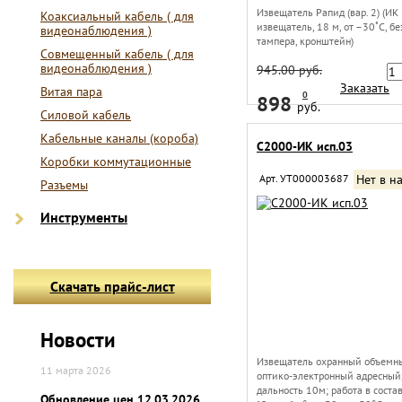
Извещатель Рапид (вар. 2) (ИК
Коаксиальный кабель ( для
извещатель, 18 м, от –30˚С, бе
видеонаблюдения )
тампера, кронштейн)
Совмещенный кабель ( для
видеонаблюдения )
945.00 руб.
Заказать
Витая пара
0
898
руб.
Силовой кабель
Кабельные каналы (короба)
С2000-ИК исп.03
Коробки коммутационные
Арт. УТ000003687
Нет в н
Разъемы
Инструменты
Скачать прайс-лист
Новости
Извещатель охранный объемн
11 марта 2026
оптико-электронный адресный
дальность 10м; работа в соста
Обновление цен 12.03.2026