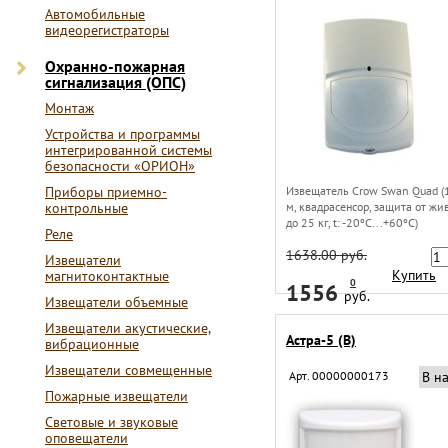
Автомобильные
видеорегистраторы
Охранно-пожарная
сигнализация (ОПС)
Монтаж
Устройства и программы
интегрированной системы
безопасности «ОРИОН»
Приборы приемно-
Извещатель Crow Swan Quad (
контрольные
м, квадрасенсор, защита от жи
до 25 кг, t: -20ºС...+60ºС)
Реле
1638.00 руб.
Извещатели
Купить
магнитоконтактные
0
1556
руб.
Извещатели объемные
Извещатели акустические,
Астра-5 (В)
вибрационные
Извещатели совмещенные
Арт. 00000000173
В н
Пожарные извещатели
Световые и звуковые
оповещатели