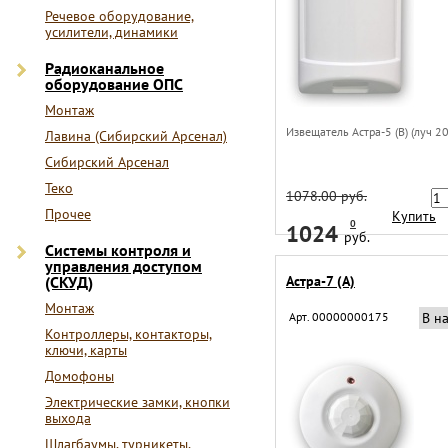
Речевое оборудование,
усилители, динамики
Радиоканальное
оборудование ОПС
Монтаж
Извещатель Астра-5 (В) (луч 2
Лавина (Сибирский Арсенал)
Сибирский Арсенал
Теко
1078.00 руб.
Прочее
Купить
0
1024
руб.
Системы контроля и
управления доступом
(СКУД)
Астра-7 (А)
Монтаж
Арт. 00000000175
В н
Контроллеры, контакторы,
ключи, карты
Домофоны
Электрические замки, кнопки
выхода
Шлагбаумы, турникеты,