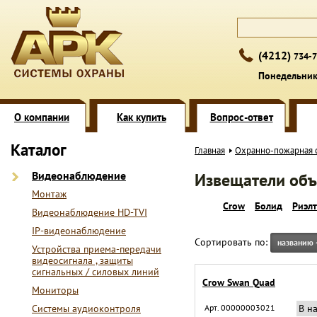
(4212)
734-7
Понедельник 
О компании
Как купить
Вопрос-ответ
Каталог
Главная
Охранно-пожарная 
Видеонаблюдение
Извещатели об
Монтаж
Crow
Болид
Риэлт
Видеонаблюдение HD-TVI
IP-видеонаблюдение
Сортировать по:
названию
Устройства приема-передачи
видеосигнала , защиты
сигнальных / силовых линий
Crow Swan Quad
Мониторы
Системы аудиоконтроля
Арт. 00000003021
В н