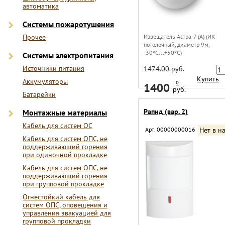
автоматика
Системы пожаротушения
Прочее
Извещатель Астра-7 (А) (ИК
потолочный, диаметр 9м,
-30ºС...+50ºС)
Системы электропитания
Источники питания
1474.00 руб.
Купить
Аккумуляторы
0
1400
руб.
Батарейки
Рапид (вар. 2)
Монтажные материалы
Кабель для систем ОС
Арт. 00000000016
Нет в н
Кабель для систем ОПС, не
поддерживающий горения
при одиночной прокладке
Кабель для систем ОПС, не
поддерживающий горения
при групповой прокладке
Огнестойкий кабель для
систем ОПС, оповещения и
управления эвакуацией для
групповой прокладки