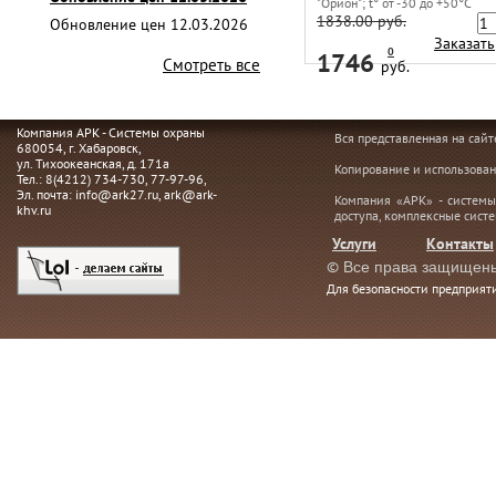
"Орион"; t° от -30 до +50°С
1838.00 руб.
Обновление цен 12.03.2026
Заказать
0
1746
Смотреть все
руб.
Компания АРК - Системы охраны
Вся представленная на сай
680054
, г.
Хабаровск,
ул. Тихоокеанская, д. 171а
Копирование и использован
Тел.:
8(4212) 734-730
,
77-97-96
,
Эл. почта:
info@ark27.ru
,
ark@ark-
Компания «АРК» - системы
khv.ru
доступа, комплексные сист
Услуги
Контакты
©
Все права защищен
Для безопасности предприя