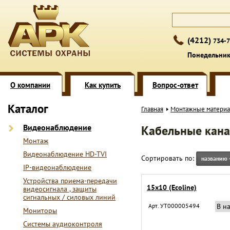
(4212)
734-7
Понедельник 
О компании
Как купить
Вопрос-ответ
Каталог
Главная
Монтажные матери
Видеонаблюдение
Кабельные кана
Монтаж
Видеонаблюдение HD-TVI
Сортировать по:
названию
IP-видеонаблюдение
Устройства приема-передачи
15х10 (Ecoline)
видеосигнала , защиты
сигнальных / силовых линий
Арт. УТ000005494
В н
Мониторы
Системы аудиоконтроля