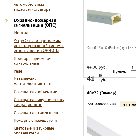
Автомобильные
видеорегистраторы
Охранно-пожарная
сигнализация (ОПС)
Монтаж
Устройства и программы
интегрированной системы
Короб 15х10 (Ecoline) (уп.144 м
безопасности «ОРИОН»
Приборы приемно-
контрольные
44.00 руб.
Реле
Купить
80
41
Извещатели
руб.
магнитоконтактные
Извещатели объемные
40х25 (Элекор)
Извещатели акустические,
Арт. 00000002884
Нет в н
вибрационные
Извещатели совмещенные
Пожарные извещатели
Световые и звуковые
оповещатели