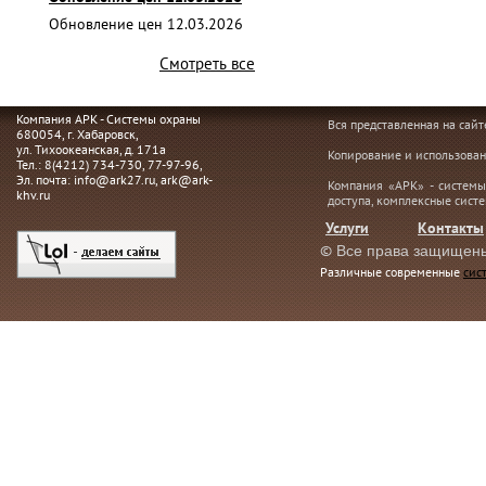
Обновление цен 12.03.2026
Смотреть все
Компания АРК - Системы охраны
Вся представленная на сай
680054
, г.
Хабаровск,
ул. Тихоокеанская, д. 171а
Копирование и использован
Тел.:
8(4212) 734-730
,
77-97-96
,
Эл. почта:
info@ark27.ru
,
ark@ark-
Компания «АРК» - системы
khv.ru
доступа, комплексные сист
Услуги
Контакты
©
Все права защищен
Различные современные
сис