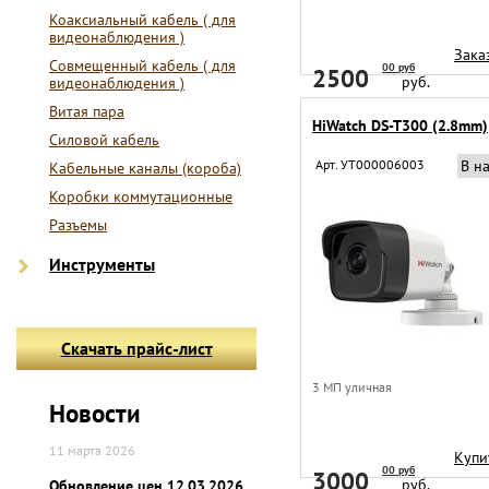
Коаксиальный кабель ( для
видеонаблюдения )
Зака
Совмещенный кабель ( для
00 руб
2500
руб.
видеонаблюдения )
Витая пара
HiWatch DS-T300 (2.8mm)
Силовой кабель
Арт. УТ000006003
В н
Кабельные каналы (короба)
Коробки коммутационные
Разъемы
Инструменты
Скачать прайс-лист
3 МП уличная
Новости
11 марта 2026
Купи
00 руб
3000
руб.
Обновление цен 12.03.2026