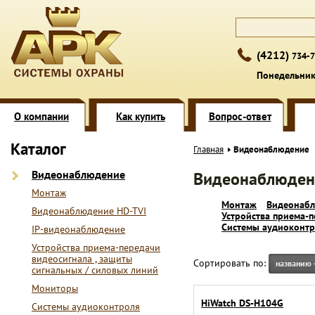
(4212)
734-7
Понедельник 
О компании
Как купить
Вопрос-ответ
Каталог
Главная
Видеонаблюдение
Видеонаблюдение
Видеонаблюден
Монтаж
Монтаж
Видеонабл
Видеонаблюдение HD-TVI
Устройства приема-п
Системы аудиоконтр
IP-видеонаблюдение
Устройства приема-передачи
видеосигнала , защиты
Сортировать по:
названию
сигнальных / силовых линий
Мониторы
HiWatch DS-H104G
Системы аудиоконтроля