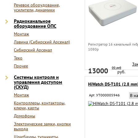
Речевое оборудование,
усилители, динамики
Радиоканальное
оборудование ОПС
Монтаж
Лавина (Сибирский Арсенал)
Регистратор 16 канальный ги
1080p
Сибирский Арсенал
Теко
За
Прочее
00 руб
13000
руб.
Системы контроля и
управления доступом
HiWatch DS-T101 (2.8 mm
(СКУД)
Монтаж
Арт. УТ000005946
В н
Контроллеры, контакторы,
ключи, карты
Домофоны
Электрические замки, кнопки
выхода
Шлагбаумы, турникеты,