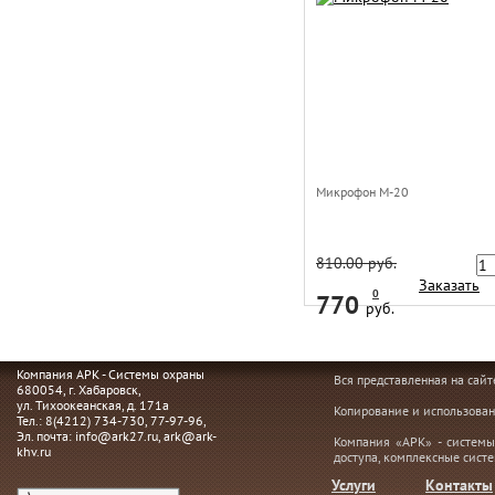
Микрофон M-20
810.00 руб.
Заказать
0
770
руб.
Компания АРК - Системы охраны
Вся представленная на сай
680054
, г.
Хабаровск,
ул. Тихоокеанская, д. 171а
Копирование и использован
Тел.:
8(4212) 734-730
,
77-97-96
,
Эл. почта:
info@ark27.ru
,
ark@ark-
Компания «АРК» - системы
khv.ru
доступа, комплексные сист
Услуги
Контакты