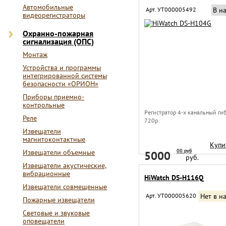
Автомобильные
Арт. УТ000005492
В н
видеорегистраторы
Охранно-пожарная
сигнализация (ОПС)
Монтаж
Устройства и программы
интегрированной системы
безопасности «ОРИОН»
Приборы приемно-
контрольные
Регистратор 4-х канальный г
Реле
720p
Извещатели
магнитоконтактные
Купи
00 руб
Извещатели объемные
5000
руб.
Извещатели акустические,
вибрационные
HiWatch DS-H116Q
Извещатели совмещенные
Арт. УТ000005620
Нет в н
Пожарные извещатели
Световые и звуковые
оповещатели