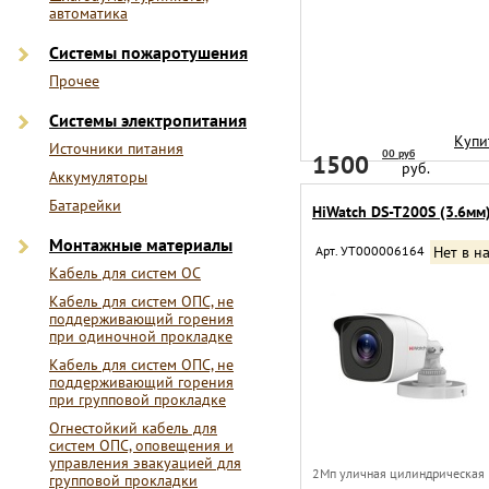
автоматика
Системы пожаротушения
Прочее
Системы электропитания
Купи
Источники питания
00 руб
1500
руб.
Аккумуляторы
Батарейки
HiWatch DS-T200S (3.6мм
Монтажные материалы
Арт. УТ000006164
Нет в н
Кабель для систем ОС
Кабель для систем ОПС, не
поддерживающий горения
при одиночной прокладке
Кабель для систем ОПС, не
поддерживающий горения
при групповой прокладке
Огнестойкий кабель для
систем ОПС, оповещения и
управления эвакуацией для
2Мп уличная цилиндрическая
групповой прокладки