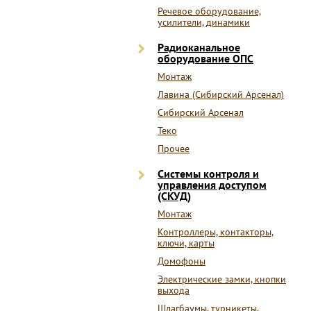
Речевое оборудование,
усилители, динамики
Радиоканальное
оборудование ОПС
Монтаж
Лавина (Сибирский Арсенал)
Сибирский Арсенал
Теко
Прочее
Системы контроля и
управления доступом
(СКУД)
Монтаж
Контроллеры, контакторы,
ключи, карты
Домофоны
Электрические замки, кнопки
выхода
Шлагбаумы, турникеты,