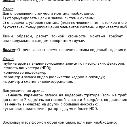
Ответ
:
Для определения стоимости монтажа необходимо:
1) сформулировать цели и задачи системы охраны;
2) определить условия монтажа (план помещения, тип потолков и стен 
3) составить схему размещения элементов системы и произвести вы
Таким образом, расчет точной стоимости монтажа требует 
индивидуально в каждом конкретном случае.
Вопрос
:
От чего зависит время хранения архива видеонаблюдения и 
Ответ:
Глубина архива видеонаблюдения зависит от нескольких факторов:
⋅емкость винчестера (HDD);
⋅количество видеокамер;
⋅параметры записи видео (количество кадров в секунду);
⋅параметры сжатия видеоизображения.
Для увеличения архива:
- изменить параметры записи на видеорегистраторе (если не треб
достаточно 2 кадр/сек. постоянной записи и 6 кадр/сек. по движению
- заменить винчестер на другой с большей емкостью;
- установить видеорегистратор с двумя и более HDD.
Воспользуйтесь формой обратной связи, если вам необходимо: