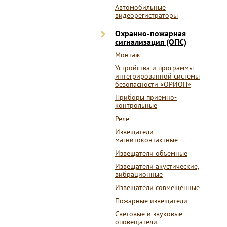
Автомобильные
видеорегистраторы
Охранно-пожарная
сигнализация (ОПС)
Монтаж
Устройства и программы
интегрированной системы
безопасности «ОРИОН»
Приборы приемно-
контрольные
Реле
Извещатели
магнитоконтактные
Извещатели объемные
Извещатели акустические,
вибрационные
Извещатели совмещенные
Пожарные извещатели
Световые и звуковые
оповещатели