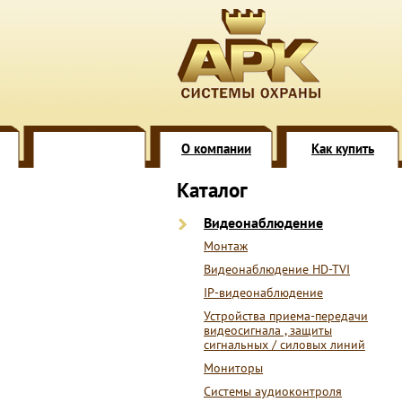
О компании
Как купить
Каталог
Видеонаблюдение
Монтаж
Видеонаблюдение HD-TVI
IP-видеонаблюдение
Устройства приема-передачи
видеосигнала , защиты
сигнальных / силовых линий
Мониторы
Системы аудиоконтроля