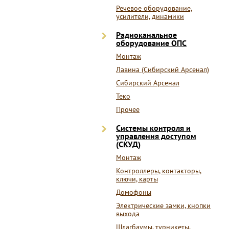
Речевое оборудование,
усилители, динамики
Радиоканальное
оборудование ОПС
Монтаж
Лавина (Сибирский Арсенал)
Сибирский Арсенал
Теко
Прочее
Системы контроля и
управления доступом
(СКУД)
Монтаж
Контроллеры, контакторы,
ключи, карты
Домофоны
Электрические замки, кнопки
выхода
Шлагбаумы, турникеты,