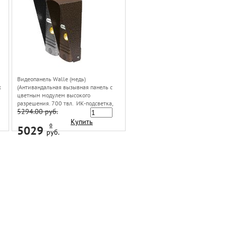
Видеопанель Walle (медь)
х
(Антивандальная вызывная панель с
цветным модулем высокого
разрешения. 700 твл. ИК-подсветка,
5294.00 руб.
высококачественный звук,
регулировка громкости динамика.
Купить
0
5029
Стандартная четырехпроводная схема
руб.
подключения. Совместима с наиболее
распространенными марками
домофонов)