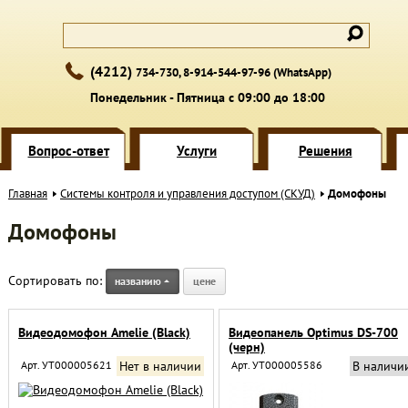
(4212)
734-730, 8-914-544-97-96 (WhatsApp)
Понедельник - Пятница с 09:00 до 18:00
Вопрос-ответ
Услуги
Решения
Главная
Системы контроля и управления доступом (СКУД)
Домофоны
Домофоны
Сортировать по:
названию
цене
Видеодомофон Amelie (Black)
Видеопанель Optimus DS-700
(черн)
Арт. УТ000005621
Нет в наличии
Арт. УТ000005586
В наличи