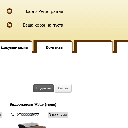
Вход
/
Регистрация
Ваша корзина пуста
Документация
Контакты
Подробно
Список
Видеопанель Walle (медь)
и
Арт. УТ000005977
В наличии