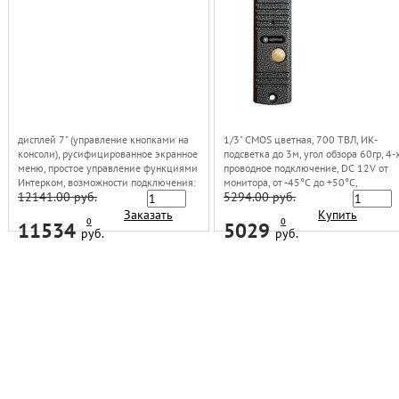
дисплей 7" (управление кнопками на
1/3" CMOS цветная, 700 ТВЛ, ИК-
консоли), русифицированное экранное
подсветка до 3м, угол обзора 60гр, 4-
меню, простое управление функциями
проводное подключение, DC 12V от
Интерком, возможности подключения:
монитора, от -45°С до +50°С,
12141.00 руб.
5294.00 руб.
4 монитора, 2 вызывные панели, 2
122х41х23 мм, антивандальный
видеокамеры, питание: 100-240В
корпус, цвет: серебро/медь/черный
Заказать
Купить
0
0
11534
5029
руб.
руб.