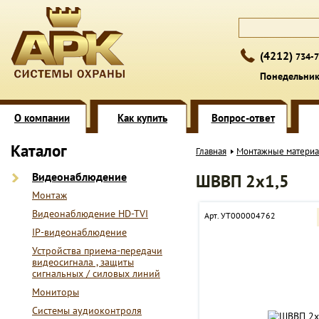
(4212)
734-7
Понедельник 
О компании
Как купить
Вопрос-ответ
Каталог
Главная
Монтажные матери
Видеонаблюдение
ШВВП 2x1,5
Монтаж
Видеонаблюдение HD-TVI
Арт. УТ000004762
IP-видеонаблюдение
Устройства приема-передачи
видеосигнала , защиты
сигнальных / силовых линий
Мониторы
Системы аудиоконтроля