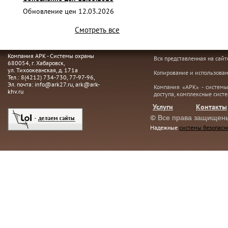
Обновление цен 12.03.2026
Смотреть все
Компания АРК - Системы охраны
Вся представленная на сай
680054
, г.
Хабаровск,
ул. Тихоокеанская, д. 171а
Копирование и использован
Тел.:
8(4212) 734-730
,
77-97-96
,
Эл. почта:
info@ark27.ru
,
ark@ark-
Компания «АРК» - системы
khv.ru
доступа, комплексные сист
Услуги
Контакты
©
Все права защищен
Надежные
системы безопасн