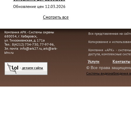
Обновление цен 12.03.2026
Смотреть все
Компания АРК - Системы охраны
Вся представленная на сай
680054
, г.
Хабаровск,
ул. Тихоокеанская, д. 171а
Копирование и использован
Тел.:
8(4212) 734-730
,
77-97-96
,
Эл. почта:
info@ark27.ru
,
ark@ark-
Компания «АРК» - системы
khv.ru
доступа, комплексные сист
Услуги
Контакты
©
Все права защищен
Системы видеонаблюдения в