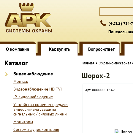
(4212)
734-7
Понедельник 
О компании
Как купить
Вопрос-ответ
Каталог
Главная
Охранно-пожарная 
Видеонаблюдение
Шорох-2
Монтаж
Видеонаблюдение HD-TVI
Арт. 00000001542
IP-видеонаблюдение
Устройства приема-передачи
видеосигнала , защиты
сигнальных / силовых линий
Мониторы
Системы аудиоконтроля