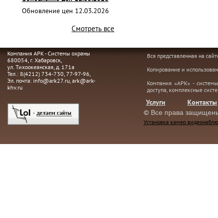
Обновление цен 12.03.2026
Смотреть все
Компания АРК - Системы охраны
Вся представленная на сай
680054
, г.
Хабаровск,
ул. Тихоокеанская, д. 171а
Копирование и использован
Тел.:
8(4212) 734-730
,
77-97-96
,
Эл. почта:
info@ark27.ru
,
ark@ark-
Компания «АРК» - системы
khv.ru
доступа, комплексные сист
Услуги
Контакты
©
Все права защищен
Установка камер видеонаблю