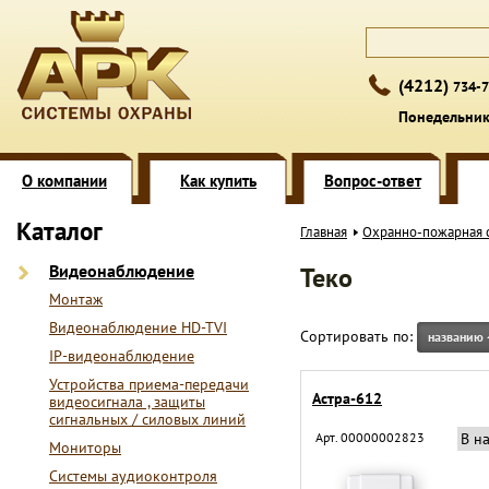
(4212)
734-7
Понедельник 
О компании
Как купить
Вопрос-ответ
Каталог
Главная
Охранно-пожарная 
Видеонаблюдение
Теко
Монтаж
Видеонаблюдение HD-TVI
Сортировать по:
названию
IP-видеонаблюдение
Устройства приема-передачи
Астра-612
видеосигнала , защиты
сигнальных / силовых линий
Арт. 00000002823
В н
Мониторы
Системы аудиоконтроля