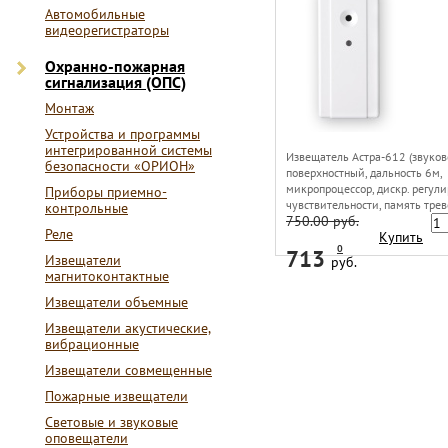
Автомобильные
видеорегистраторы
Охранно-пожарная
сигнализация (ОПС)
Монтаж
Устройства и программы
интегрированной системы
Извещатель Астра-612 (звуко
безопасности «ОРИОН»
поверхностный, дальность 6м,
микропроцессор, дискр. регул
Приборы приемно-
чувствительности, память трев
контрольные
750.00 руб.
Реле
Купить
0
713
Извещатели
руб.
магнитоконтактные
Извещатели объемные
Извещатели акустические,
вибрационные
Извещатели совмещенные
Пожарные извещатели
Световые и звуковые
оповещатели