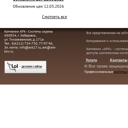
Обновление цен 12.03.2026
Смотреть все
Компания АРК - Системы охраны
Вся представленная на сай
680054
, г.
Хабаровск,
ул. Тихоокеанская, д. 171а
Копирование и использован
Тел.:
8(4212) 734-730
,
77-97-96
,
Эл. почта:
info@ark27.ru
,
ark@ark-
Компания «АРК» - системы
khv.ru
доступа, комплексные сист
Услуги
Контакты
©
Все права защищен
Профессиональные
системы 