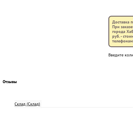
Доставка п
При заказе
города Хаб
руб. - сто
телефонам:
Введите кол
Отзывы
Склад (Склад)