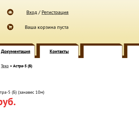
Вход
/
Регистрация
Ваша корзина пуста
Документация
Контакты
Теко
Астра-5 (Б)
ра-5 (Б) (занавес 10м)
руб.