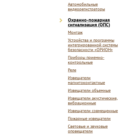
Автомобильные
видеорегистраторы
Охранно-пожарная
сигнализация (ОПС)
Монтаж
Устройства и программы
интегрированной системы
безопасности «ОРИОН»
Приборы приемно-
контрольные
Реле
Извещатели
магнитоконтактные
Извещатели объемные
Извещатели акустические,
вибрационные
Извещатели совмещенные
Пожарные извещатели
Световые и звуковые
оповещатели