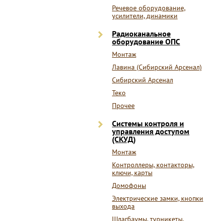
Речевое оборудование,
усилители, динамики
Радиоканальное
оборудование ОПС
Монтаж
Лавина (Сибирский Арсенал)
Сибирский Арсенал
Теко
Прочее
Системы контроля и
управления доступом
(СКУД)
Монтаж
Контроллеры, контакторы,
ключи, карты
Домофоны
Электрические замки, кнопки
выхода
Шлагбаумы, турникеты,