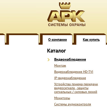
О компании
Как купить
Каталог
Видеонаблюдение
Монтаж
Видеонаблюдение HD-TVI
IP-видеонаблюдение
Устройства приема-передачи
видеосигнала , защиты
сигнальных / силовых линий
Мониторы
Системы аудиоконтроля