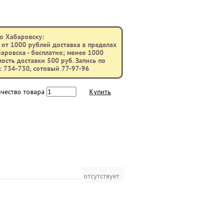
о Хабаровску:
 от 1000 рублей доставка в пределах
аровска - бесплатно; менее 1000
имость доставки 500 руб. Запись по
 734-730, сотовый 77-97-96
ичество товара
Купить
отсутствует