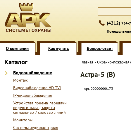
(4212)
734-7
Понедельник 
О компании
Как купить
Вопрос-ответ
Каталог
Главная
Охранно-пожарная 
Видеонаблюдение
Астра-5 (В)
Монтаж
Видеонаблюдение HD-TVI
Арт. 00000000173
IP-видеонаблюдение
Устройства приема-передачи
видеосигнала , защиты
сигнальных / силовых линий
Мониторы
Системы аудиоконтроля