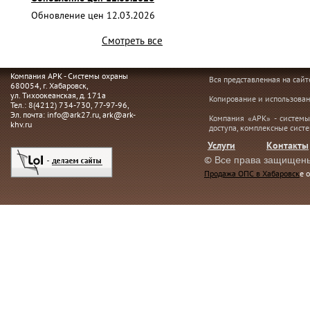
Обновление цен 12.03.2026
Смотреть все
Компания АРК - Системы охраны
Вся представленная на сай
680054
, г.
Хабаровск,
ул. Тихоокеанская, д. 171а
Копирование и использован
Тел.:
8(4212) 734-730
,
77-97-96
,
Эл. почта:
info@ark27.ru
,
ark@ark-
Компания «АРК» - системы
khv.ru
доступа, комплексные сист
Услуги
Контакты
©
Все права защищен
Продажа ОПС в Хабаровск
е 