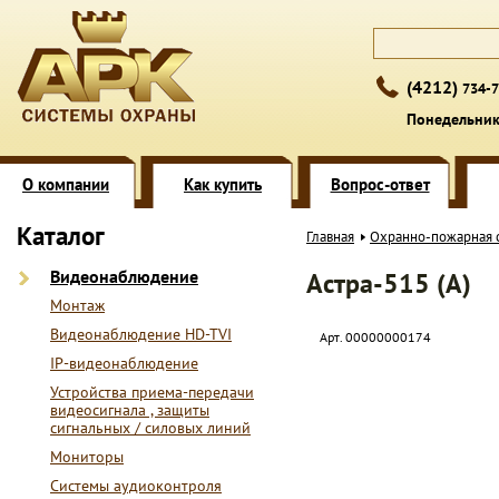
(4212)
734-7
Понедельник 
О компании
Как купить
Вопрос-ответ
Каталог
Главная
Охранно-пожарная 
Видеонаблюдение
Астра-515 (А)
Монтаж
Видеонаблюдение HD-TVI
Арт. 00000000174
IP-видеонаблюдение
Устройства приема-передачи
видеосигнала , защиты
сигнальных / силовых линий
Мониторы
Системы аудиоконтроля