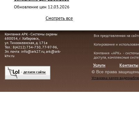
Обновление цен 12.03.2026
Смотреть все
Компания АРК - Системы охраны
Вся представленная на сай
680054
, г.
Хабаровск,
ул. Тихоокеанская, д. 171а
Копирование и использован
Тел.:
8(4212) 734-730
,
77-97-96
,
Эл. почта:
info@ark27.ru
,
ark@ark-
Компания «АРК» - системы
khv.ru
доступа, комплексные сист
Услуги
Контакты
©
Все права защищен
Установка камер видеонаблю