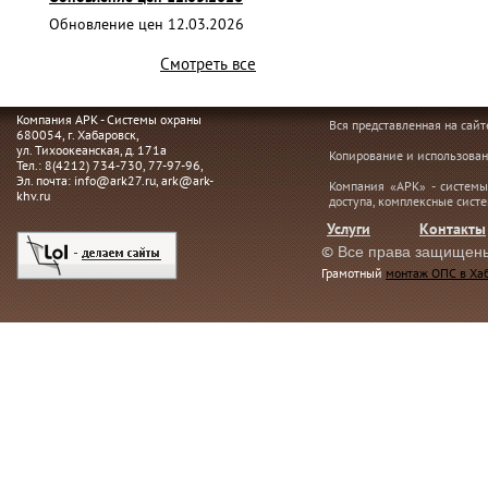
Обновление цен 12.03.2026
Смотреть все
Компания АРК - Системы охраны
Вся представленная на сай
680054
, г.
Хабаровск,
ул. Тихоокеанская, д. 171а
Копирование и использован
Тел.:
8(4212) 734-730
,
77-97-96
,
Эл. почта:
info@ark27.ru
,
ark@ark-
Компания «АРК» - системы
khv.ru
доступа, комплексные сист
Услуги
Контакты
©
Все права защищен
Грамотный
монтаж ОПС в Ха