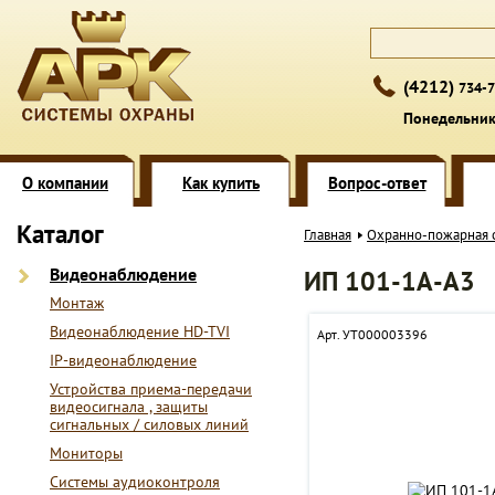
(4212)
734-7
Понедельник 
О компании
Как купить
Вопрос-ответ
Каталог
Главная
Охранно-пожарная 
Видеонаблюдение
ИП 101-1А-А3
Монтаж
Видеонаблюдение HD-TVI
Арт. УТ000003396
IP-видеонаблюдение
Устройства приема-передачи
видеосигнала , защиты
сигнальных / силовых линий
Мониторы
Системы аудиоконтроля