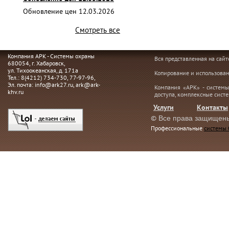
Обновление цен 12.03.2026
Смотреть все
Компания АРК - Системы охраны
Вся представленная на сай
680054
, г.
Хабаровск,
ул. Тихоокеанская, д. 171а
Копирование и использован
Тел.:
8(4212) 734-730
,
77-97-96
,
Эл. почта:
info@ark27.ru
,
ark@ark-
Компания «АРК» - системы
khv.ru
доступа, комплексные сист
Услуги
Контакты
©
Все права защищен
Профессиональные
системы 