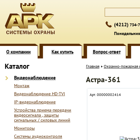
(4212)
734-7
Понедельник 
О компании
Как купить
Вопрос-ответ
Каталог
Главная
Охранно-пожарная 
Видеонаблюдение
Астра-361
Монтаж
Видеонаблюдение HD-TVI
Арт. 00000002414
IP-видеонаблюдение
Устройства приема-передачи
видеосигнала , защиты
сигнальных / силовых линий
Мониторы
Системы аудиоконтроля