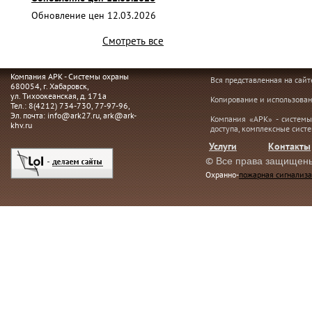
Обновление цен 12.03.2026
Смотреть все
Компания АРК - Системы охраны
Вся представленная на сай
680054
, г.
Хабаровск,
ул. Тихоокеанская, д. 171а
Копирование и использован
Тел.:
8(4212) 734-730
,
77-97-96
,
Эл. почта:
info@ark27.ru
,
ark@ark-
Компания «АРК» - системы
khv.ru
доступа, комплексные сист
Услуги
Контакты
©
Все права защищен
Охранно-
пожарная сигнализа