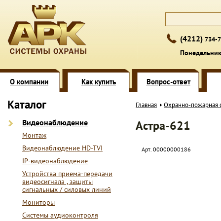
(4212)
734-7
Понедельник 
О компании
Как купить
Вопрос-ответ
Каталог
Главная
Охранно-пожарная 
Видеонаблюдение
Астра-621
Монтаж
Видеонаблюдение HD-TVI
Арт. 00000000186
IP-видеонаблюдение
Устройства приема-передачи
видеосигнала , защиты
сигнальных / силовых линий
Мониторы
Системы аудиоконтроля