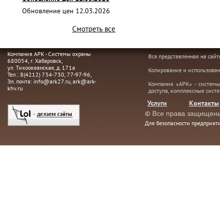
Обновление цен 12.03.2026
Смотреть все
Компания АРК - Системы охраны
Вся представленная на сай
680054
, г.
Хабаровск,
ул. Тихоокеанская, д. 171а
Копирование и использован
Тел.:
8(4212) 734-730
,
77-97-96
,
Эл. почта:
info@ark27.ru
,
ark@ark-
Компания «АРК» - системы
khv.ru
доступа, комплексные сист
Услуги
Контакты
©
Все права защищен
Для безопасности предприя