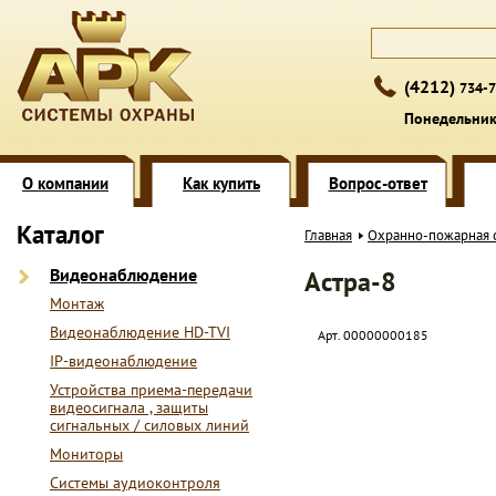
(4212)
734-7
Понедельник 
О компании
Как купить
Вопрос-ответ
Каталог
Главная
Охранно-пожарная 
Видеонаблюдение
Астра-8
Монтаж
Видеонаблюдение HD-TVI
Арт. 00000000185
IP-видеонаблюдение
Устройства приема-передачи
видеосигнала , защиты
сигнальных / силовых линий
Мониторы
Системы аудиоконтроля