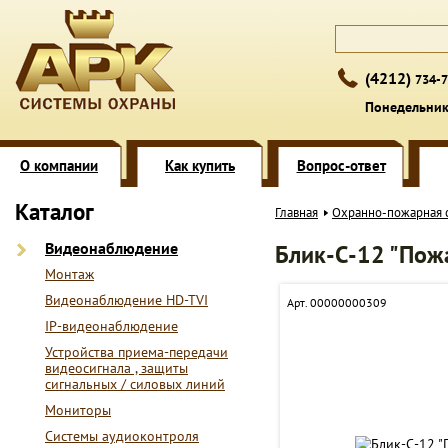
(4212)
734-7
Понедельник 
О компании
Как купить
Вопрос-ответ
Каталог
Главная
Охранно-пожарная 
Видеонаблюдение
Блик-С-12 "Пож
Монтаж
Видеонаблюдение HD-TVI
Арт. 00000000309
IP-видеонаблюдение
Устройства приема-передачи
видеосигнала , защиты
сигнальных / силовых линий
Мониторы
Системы аудиоконтроля