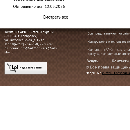
Обновление цен 12.03.2026
Смотреть все
Компания АРК - Системы охраны
Вся представленная на сай
680054
, г.
Хабаровск,
ул. Тихоокеанская, д. 171а
Копирование и использован
Тел.:
8(4212) 734-730
,
77-97-96
,
Эл. почта:
info@ark27.ru
,
ark@ark-
Компания «АРК» - системы
khv.ru
доступа, комплексные сист
Услуги
Контакты
©
Все права защищен
Надежные
системы безопасн