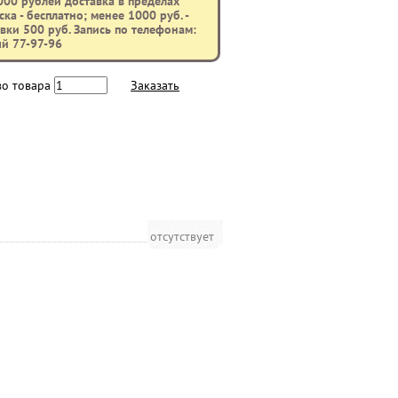
000 рублей доставка в пределах
ка - бесплатно; менее 1000 руб. -
вки 500 руб. Запись по телефонам:
ый 77-97-96
во товара
Заказать
отсутствует