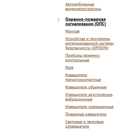
Автомобильные
видеорегистраторы
Охранно-пожарная
сигнализация (ОПС)
Монтаж
Устройства и программы
интегрированной системы
безопасности «ОРИОН»
Приборы приемно-
контрольные
Реле
Извещатели
магнитоконтактные
Извещатели объемные
Извещатели акустические,
вибрационные
Извещатели совмещенные
Пожарные извещатели
Световые и звуковые
оповещатели