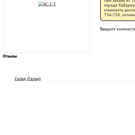
При заказе от 1
города Хабаровс
стоимость доста
734-730, сотов
Введите количест
Отзывы
Склад (Склад)