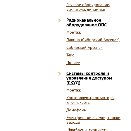
Речевое оборудование,
усилители, динамики
Радиоканальное
оборудование ОПС
Монтаж
Лавина (Сибирский Арсенал)
Сибирский Арсенал
Теко
Прочее
Системы контроля и
управления доступом
(СКУД)
Монтаж
Контроллеры, контакторы,
ключи, карты
Домофоны
Электрические замки, кнопки
выхода
Шлагбаумы, турникеты,