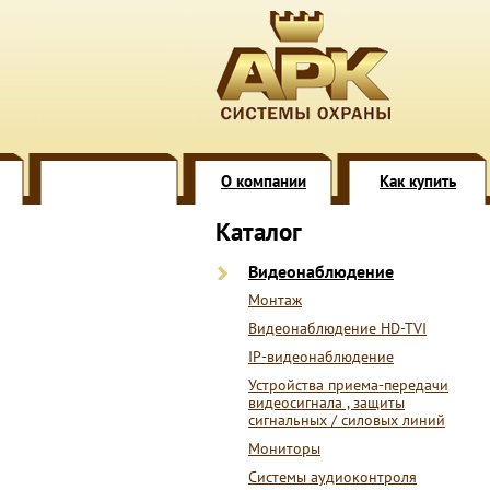
О компании
Как купить
Каталог
Видеонаблюдение
Монтаж
Видеонаблюдение HD-TVI
IP-видеонаблюдение
Устройства приема-передачи
видеосигнала , защиты
сигнальных / силовых линий
Мониторы
Системы аудиоконтроля