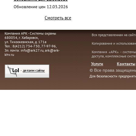
Обновление цен 12.03.2026
Смотреть все
Компания АРК - Системы охраны
Вся представленная на сай
680054
, г.
Хабаровск,
ул. Тихоокеанская, д. 171а
Копирование и использован
Тел.:
8(4212) 734-730
,
77-97-96
,
Эл. почта:
info@ark27.ru
,
ark@ark-
Компания «АРК» - системы
khv.ru
доступа, комплексные сист
Услуги
Контакты
©
Все права защищен
Для безопасности предприя