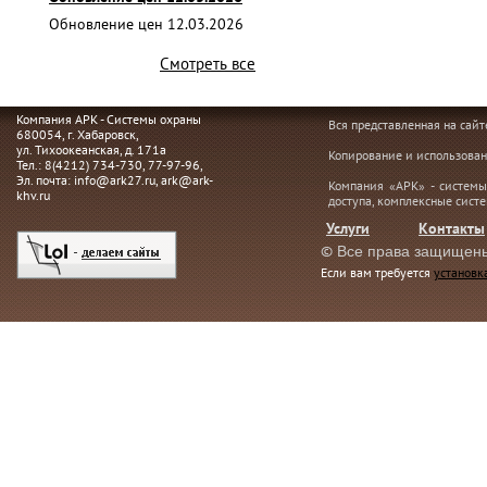
Обновление цен 12.03.2026
Смотреть все
Компания АРК - Системы охраны
Вся представленная на сай
680054
, г.
Хабаровск,
ул. Тихоокеанская, д. 171а
Копирование и использован
Тел.:
8(4212) 734-730
,
77-97-96
,
Эл. почта:
info@ark27.ru
,
ark@ark-
Компания «АРК» - системы
khv.ru
доступа, комплексные сист
Услуги
Контакты
©
Все права защищен
Если вам требуется
установк