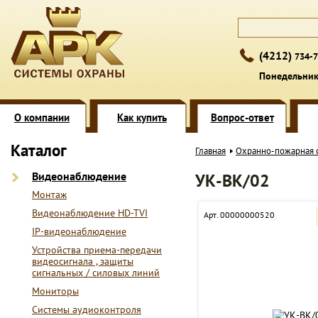
(4212)
734-7
Понедельник 
О компании
Как купить
Вопрос-ответ
Каталог
Главная
Охранно-пожарная 
Видеонаблюдение
УК-ВК/02
Монтаж
Видеонаблюдение HD-TVI
Арт. 00000000520
IP-видеонаблюдение
Устройства приема-передачи
видеосигнала , защиты
сигнальных / силовых линий
Мониторы
Системы аудиоконтроля