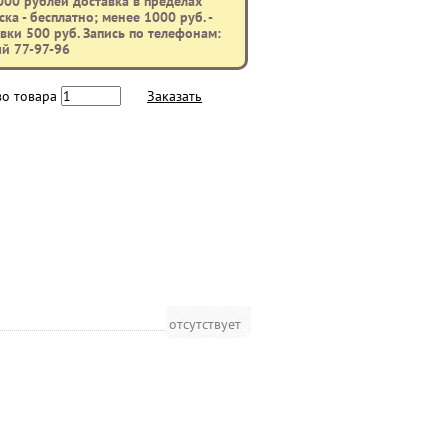
000 рублей доставка в пределах
ка - бесплатно; менее 1000 руб. -
вки 500 руб. Запись по телефонам:
ый 77-97-96
во товара
Заказать
отсутствует