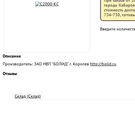
При заказе от 1
города Хабаровс
стоимость доста
734-730, сотов
Введите количест
Описание
Производитель: ЗАО НВП "БОЛИД" г. Королев
http://bolid.ru
Отзывы
Склад (Склад)