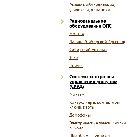
Речевое оборудование,
усилители, динамики
Радиоканальное
оборудование ОПС
Монтаж
Лавина (Сибирский Арсенал)
Сибирский Арсенал
Теко
Прочее
Системы контроля и
управления доступом
(СКУД)
Монтаж
Контроллеры, контакторы,
ключи, карты
Домофоны
Электрические замки, кнопки
выхода
Шлагбаумы, турникеты,