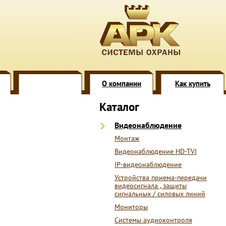
О компании
Как купить
Каталог
Видеонаблюдение
Монтаж
Видеонаблюдение HD-TVI
IP-видеонаблюдение
Устройства приема-передачи
видеосигнала , защиты
сигнальных / силовых линий
Мониторы
Системы аудиоконтроля