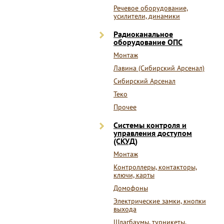
Речевое оборудование,
усилители, динамики
Радиоканальное
оборудование ОПС
Монтаж
Лавина (Сибирский Арсенал)
Сибирский Арсенал
Теко
Прочее
Системы контроля и
управления доступом
(СКУД)
Монтаж
Контроллеры, контакторы,
ключи, карты
Домофоны
Электрические замки, кнопки
выхода
Шлагбаумы, турникеты,