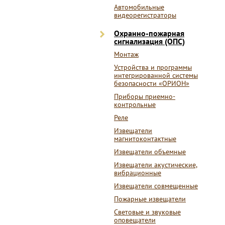
Автомобильные
видеорегистраторы
Охранно-пожарная
сигнализация (ОПС)
Монтаж
Устройства и программы
интегрированной системы
безопасности «ОРИОН»
Приборы приемно-
контрольные
Реле
Извещатели
магнитоконтактные
Извещатели объемные
Извещатели акустические,
вибрационные
Извещатели совмещенные
Пожарные извещатели
Световые и звуковые
оповещатели