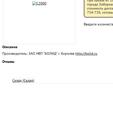
При заказе от 1
города Хабаровс
стоимость доста
734-730, сотов
Введите количест
Описание
Производитель: ЗАО НВП "БОЛИД" г. Королев
http://bolid.ru
Отзывы
Склад (Склад)