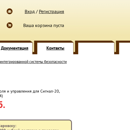
Вход
/
Регистрация
Ваша корзина пуста
Документация
Контакты
 интегрированной системы безопасности
оля и управления для Сигнал-20,
4)
б.
баровску: