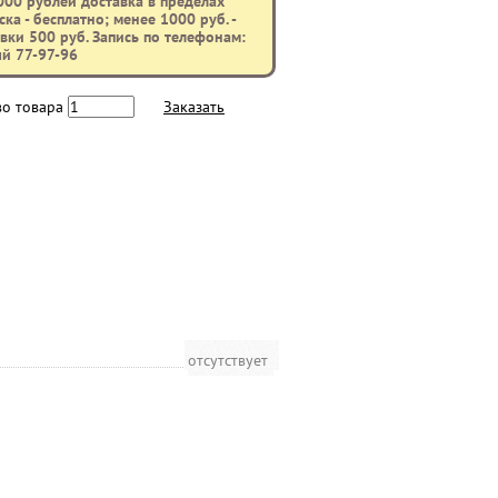
000 рублей доставка в пределах
ка - бесплатно; менее 1000 руб. -
вки 500 руб. Запись по телефонам:
ый 77-97-96
во товара
Заказать
отсутствует