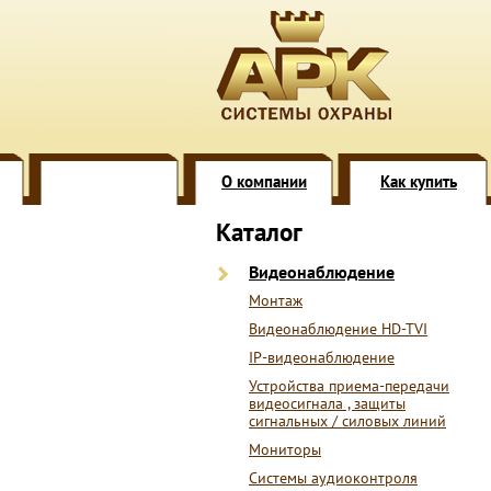
О компании
Как купить
Каталог
Видеонаблюдение
Монтаж
Видеонаблюдение HD-TVI
IP-видеонаблюдение
Устройства приема-передачи
видеосигнала , защиты
сигнальных / силовых линий
Мониторы
Системы аудиоконтроля