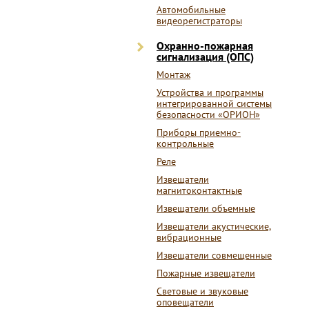
Автомобильные
видеорегистраторы
Охранно-пожарная
сигнализация (ОПС)
Монтаж
Устройства и программы
интегрированной системы
безопасности «ОРИОН»
Приборы приемно-
контрольные
Реле
Извещатели
магнитоконтактные
Извещатели объемные
Извещатели акустические,
вибрационные
Извещатели совмещенные
Пожарные извещатели
Световые и звуковые
оповещатели