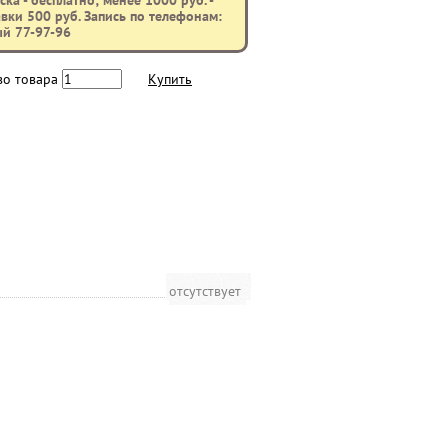
ка - бесплатно; менее 1000 руб. -
вки 500 руб. Запись по телефонам:
ый 77-97-96
во товара
Купить
отсутствует