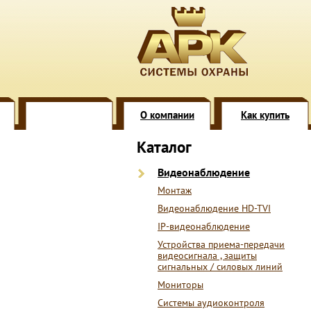
О компании
Как купить
Каталог
Видеонаблюдение
Монтаж
Видеонаблюдение HD-TVI
IP-видеонаблюдение
Устройства приема-передачи
видеосигнала , защиты
сигнальных / силовых линий
Мониторы
Системы аудиоконтроля