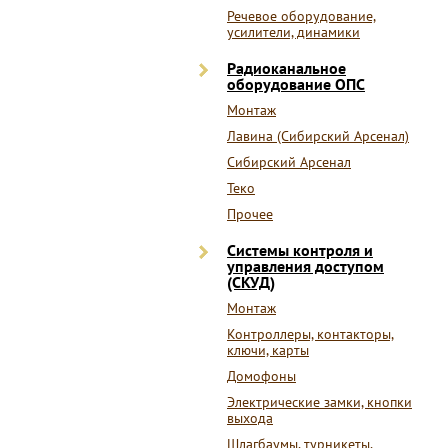
Речевое оборудование,
усилители, динамики
Радиоканальное
оборудование ОПС
Монтаж
Лавина (Сибирский Арсенал)
Сибирский Арсенал
Теко
Прочее
Системы контроля и
управления доступом
(СКУД)
Монтаж
Контроллеры, контакторы,
ключи, карты
Домофоны
Электрические замки, кнопки
выхода
Шлагбаумы, турникеты,