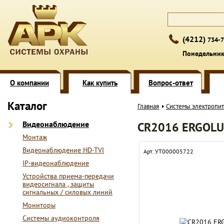
(4212)
734-7
Понедельник 
О компании
Как купить
Вопрос-ответ
Каталог
Главная
Системы электропи
Видеонаблюдение
CR2016 ERGOL
Монтаж
Видеонаблюдение HD-TVI
Арт. УТ000005722
IP-видеонаблюдение
Устройства приема-передачи
видеосигнала , защиты
сигнальных / силовых линий
Мониторы
Системы аудиоконтроля