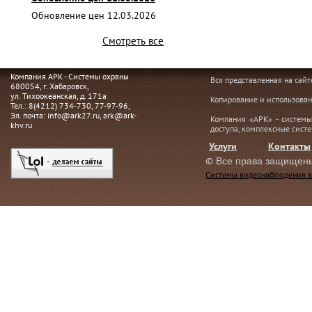
Обновление цен 12.03.2026
Смотреть все
Компания АРК - Системы охраны
Вся представленная на сай
680054
, г.
Хабаровск,
ул. Тихоокеанская, д. 171а
Копирование и использован
Тел.:
8(4212) 734-730
,
77-97-96
,
Эл. почта:
info@ark27.ru
,
ark@ark-
Компания «АРК» - системы
khv.ru
доступа, комплексные сист
Услуги
Контакты
©
Все права защищен
Системы видеонаблюдения в