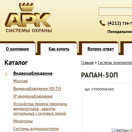
(4212)
734-7
Понедельник 
О компании
Как купить
Вопрос-ответ
Каталог
Главная
Системы электропи
Видеонаблюдение
РАПАН-50П
Монтаж
Видеонаблюдение HD-TVI
Арт. УТ000006480
IP-видеонаблюдение
Устройства приема-передачи
видеосигнала , защиты
сигнальных / силовых линий
Мониторы
Системы аудиоконтроля