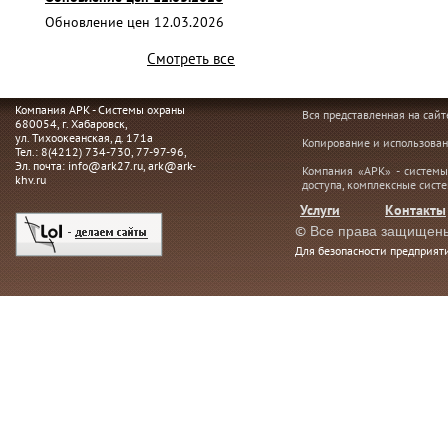
Обновление цен 12.03.2026
Смотреть все
Компания АРК - Системы охраны
Вся представленная на сай
680054
, г.
Хабаровск,
ул. Тихоокеанская, д. 171а
Копирование и использован
Тел.:
8(4212) 734-730
,
77-97-96
,
Эл. почта:
info@ark27.ru
,
ark@ark-
Компания «АРК» - системы
khv.ru
доступа, комплексные сист
Услуги
Контакты
©
Все права защищен
Для безопасности предприя