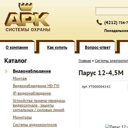
(4212)
734-7
Понедельник 
О компании
Как купить
Вопрос-ответ
Каталог
Главная
Системы электропи
Видеонаблюдение
Парус 12-4,5М
Монтаж
Видеонаблюдение HD-TVI
Арт. УТ000004142
IP-видеонаблюдение
Устройства приема-передачи
видеосигнала , защиты
сигнальных / силовых линий
Мониторы
Системы аудиоконтроля