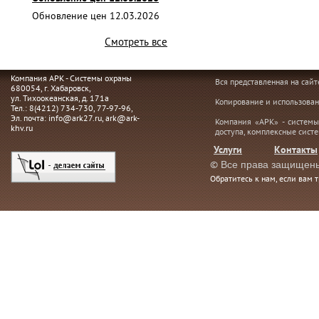
Обновление цен 12.03.2026
Смотреть все
Компания АРК - Системы охраны
Вся представленная на сай
680054
, г.
Хабаровск,
ул. Тихоокеанская, д. 171а
Копирование и использован
Тел.:
8(4212) 734-730
,
77-97-96
,
Эл. почта:
info@ark27.ru
,
ark@ark-
Компания «АРК» - системы
khv.ru
доступа, комплексные сист
Услуги
Контакты
©
Все права защищен
Обратитесь к нам, если вам 