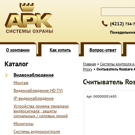
(4212)
734-7
Понедельник 
О компании
Как купить
Вопрос-ответ
Каталог
Главная
Системы контроля и
Proxy
Считыватель Rosslare
Видеонаблюдение
Считыватель Ros
Монтаж
Видеонаблюдение HD-TVI
Арт. 00000001480
IP-видеонаблюдение
Устройства приема-передачи
видеосигнала , защиты
сигнальных / силовых линий
Мониторы
Системы аудиоконтроля