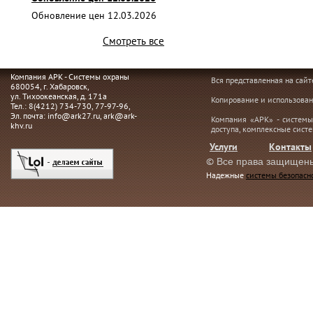
Обновление цен 12.03.2026
Смотреть все
Компания АРК - Системы охраны
Вся представленная на сай
680054
, г.
Хабаровск,
ул. Тихоокеанская, д. 171а
Копирование и использован
Тел.:
8(4212) 734-730
,
77-97-96
,
Эл. почта:
info@ark27.ru
,
ark@ark-
Компания «АРК» - системы
khv.ru
доступа, комплексные сист
Услуги
Контакты
©
Все права защищен
Надежные
системы безопасн