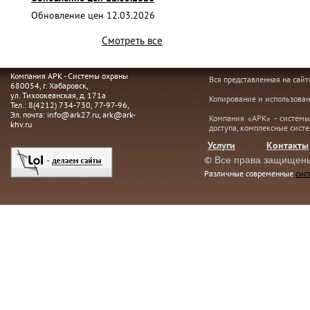
Обновление цен 12.03.2026
Смотреть все
Компания АРК - Системы охраны
Вся представленная на сай
680054
, г.
Хабаровск,
ул. Тихоокеанская, д. 171а
Копирование и использован
Тел.:
8(4212) 734-730
,
77-97-96
,
Эл. почта:
info@ark27.ru
,
ark@ark-
Компания «АРК» - системы
khv.ru
доступа, комплексные сист
Услуги
Контакты
©
Все права защищен
Различные современные
сис