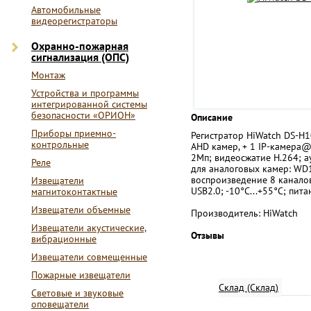
Автомобильные
видеорегистраторы
Охранно-пожарная
сигнализация (ОПС)
Монтаж
Устройства и программы
интегрированной системы
безопасности «ОРИОН»
Описание
Приборы приемно-
Регистратор HiWatch DS-H1
контрольные
AHD камер, + 1 IP-камера@
2Мп; видеосжатие H.264; а
Реле
для аналоговых камер: WD
воспроизведение 8 канало
Извещатели
USB2.0; -10°C...+55°C; пита
магнитоконтактные
Извещатели объемные
Производитель: HiWatch
Извещатели акустические,
Отзывы
вибрационные
Извещатели совмещенные
Пожарные извещатели
Склад (Склад)
Световые и звуковые
оповещатели