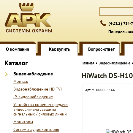
(4212)
734-7
Понедельник 
О компании
Как купить
Вопрос-ответ
Каталог
Главная
Видеонаблюдение
Видеонаблюдение
HiWatch DS-H1
Монтаж
Видеонаблюдение HD-TVI
Арт. УТ000005544
IP-видеонаблюдение
Устройства приема-передачи
видеосигнала , защиты
сигнальных / силовых линий
Мониторы
Системы аудиоконтроля