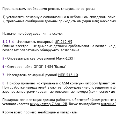
Предположим, необходимо решить следующие вопросы:
1) установить пожарную сигнализацию в небольшом складском пом
2) тревожные сообщения должны приходить на (один или) нескольк
Назначение оборудования на схеме:
1,2,3,4
- Извещатель пожарный
ИП 212-95
Оптико-электронные дымовые датчики, срабатывают на появление д
позволяет оперативно обнаружить возгорание.
5
- Оповещатель свето-звуковой
Маяк-12КП
6
- Световое табло
ОПОП 1-8М "Выход"
7
- Извещатель пожарный ручной
ИПР 513-10
8
- Прибор приемно-контрольный с GSM коммуникатором
Гранит 3А
При сработке извещателей включает оборудование оповещения и ф
заранее запрограммированные телефонные номера (количество - до 
Пожарная сигнализация должна работать в бесперебойном режиме, п
устанавливается
аккумулятор 7 А/ч 12В
. Также понадобится
антенна 
Кроме всего прочего, необходимы материалы: