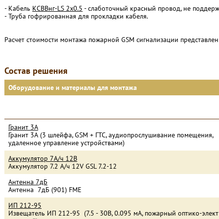
- Кабель
КСВВнг-LS 2х0.5
- слаботочный красный провод, не поддер
- Труба гофрированная для прокладки кабеля.
Расчет стоимости монтажа пожарной GSM сигнализации представлен 
Состав решения
Оборудование и материалы для монтажа
Гранит 3А
Гранит 3А (3 шлейфа, GSM + ГТС, аудиопрослушивание помещения,
удаленное управление устройствами)
Аккумулятор 7А/ч 12В
Аккумулятор 7.2 А/ч 12V GSL 7.2-12
Антенна 7дБ
Антенна 7дБ (901) FME
ИП 212-95
Извещатель ИП 212-95 (7.5 - 30В, 0.095 мА, пожарный оптико-эле