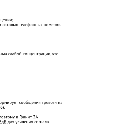
ещении;
о сотовых телефонных номеров.
ыма слабой концентрации, что
ормирует сообщения тревоги на
6).
оэтому в Гранит 3А
7дБ
для усиления сигнала.