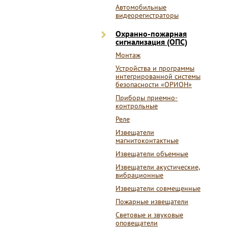
Автомобильные
видеорегистраторы
Охранно-пожарная
сигнализация (ОПС)
Монтаж
Устройства и программы
интегрированной системы
безопасности «ОРИОН»
Приборы приемно-
контрольные
Реле
Извещатели
магнитоконтактные
Извещатели объемные
Извещатели акустические,
вибрационные
Извещатели совмещенные
Пожарные извещатели
Световые и звуковые
оповещатели