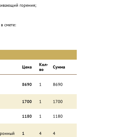
живающий горения;
в смете:
Кол-
Цена
Сумма
во
8690
1
8690
1700
1
1700
1180
1
1180
ктронный
1
4
4