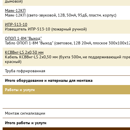
дымовой)
Маяк-12КП
Маяк-12КП (свето-звуковой, 12В, 50мА, 95дБ, пластм. корпус)
ИПР-513-10
Извещатель ИПР-513-10 (пожарный ручной)
ОПОП 1-8М "Выход"
Табло ОПОП 1-8М "Выход" (световое, 12В 20мА, плоское 300х100х1
КСВВнг-LS 2х0,50 мм
Кабель КСВВнг-LS 2х0,50 мм (бухта 500м, не поддерживающий горе
красный)
Труба гофрированная
Итого оборудование и материалы для монтажа
Работы и услуги
Монтаж сигнализации
Итого работы и услуги