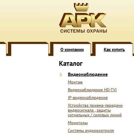
О компании
Как купить
Каталог
Видеонаблюдение
Монтаж
Видеонаблюдение HD-TVI
IP-видеонаблюдение
Устройства приема-передачи
видеосигнала , защиты
сигнальных / силовых линий
Мониторы
Системы аудиоконтроля