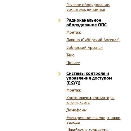
Речевое оборудование,
усилители, динамики
Радиоканальное
оборудование ОПС
Монтаж
Лавина (Сибирский Арсенал)
Сибирский Арсенал
Теко
Прочее
Системы контроля и
управления доступом
(СКУД)
Монтаж
Контроллеры, контакторы,
ключи, карты
Домофоны
Электрические замки, кнопки
выхода
Шлагбаумы, турникеты,